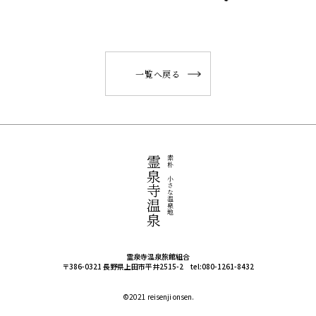
一覧へ戻る
霊泉寺温泉
素朴で小さな温泉地
霊泉寺温泉旅館組合
〒386-0321 長野県上田市平井2515-2 tel:080-1261-8432
©️2021 reisenji onsen.